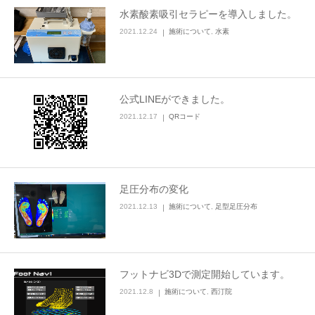
水素酸素吸引セラピーを導入しました。
2021.12.24
施術について
,
水素
公式LINEができました。
2021.12.17
QRコード
足圧分布の変化
2021.12.13
施術について
,
足型足圧分布
フットナビ3Dで測定開始しています。
2021.12.8
施術について
,
西汀院