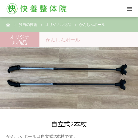
ーム
独自の技術
オリジナル商品
かんしんポール
HOME
オリジナ
かんしんポール
ル商品
西汀院
古屋院
お客様の声
ブログ
よくある質問
自立式2本杖
ご予約はこちら
かんしんポールは自立式2本杖です。