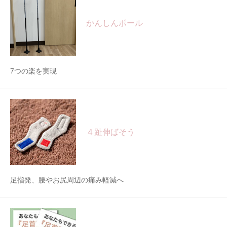
かんしんポール
7つの楽を実現
４趾伸ばそう
足指発、腰やお尻周辺の痛み軽減へ