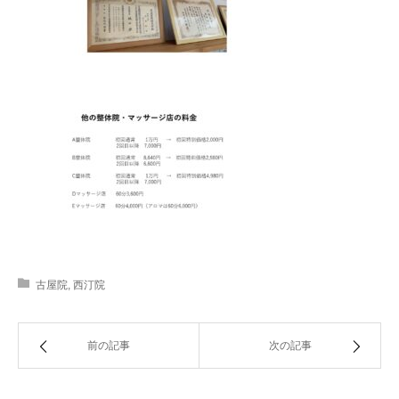
古屋院
,
西汀院
前の記事
次の記事