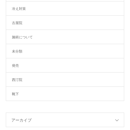
冷え対策
古屋院
施術について
未分類
発売
西汀院
靴下
アーカイブ