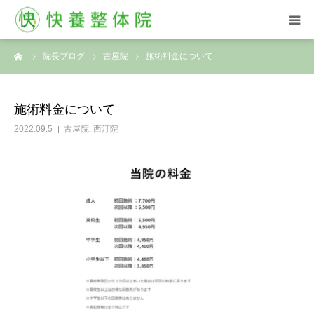
ーム
院長ブログ
古屋院
施術料金について
HOME
西汀院
施術料金について
2022.09.5
古屋院
,
西汀院
古屋院
お客様の声
ブログ
よくある質問
ご予約はこちら